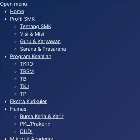
Open menu
Home
Profil SMK
Tentang SMK
Visi & Misi
Guru & Karyawan
Sarana & Prasarana
Program Keahlian
TKRO
TBSM
TB
TKJ
TP
Ekstra Kurikuler
Humas
Bursa Kerja & Karir
PKL/Prakerin
DUDI
Mikrotik Academy