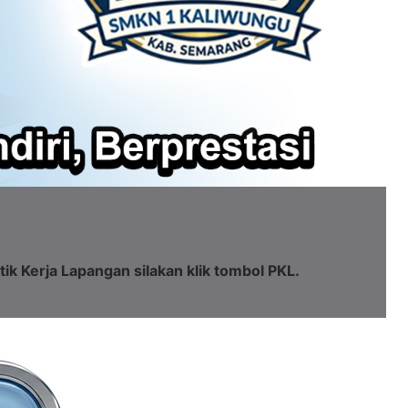
tik Kerja Lapangan silakan klik tombol PKL.