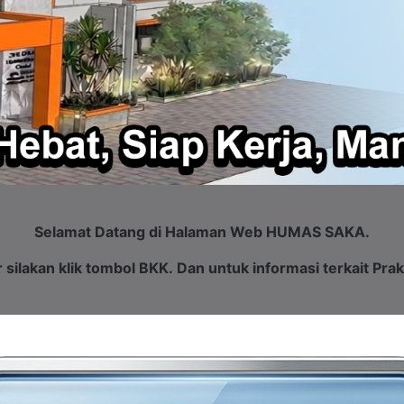
Selamat Datang di Halaman Web HUMAS SAKA.
r silakan klik tombol BKK.
Dan untuk informasi terkait Prak